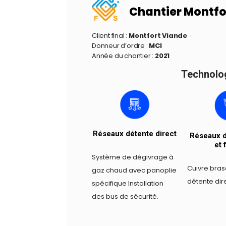
Chantier Montfo
Client final :
Montfort Viande
Donneur d’ordre :
MCI
Année du chantier :
2021
Technologi
Réseaux détente direct
Réseaux d
et 
Système de dégivrage à
Cuivre bras
gaz chaud avec panoplie
détente dir
spécifique Installation
des bus de sécurité.