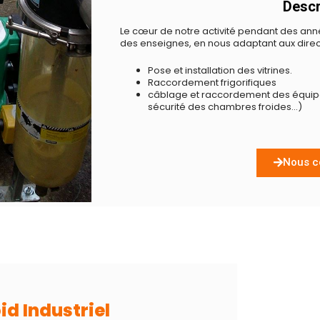
Descri
Le cœur de notre activité pendant des anné
des enseignes, en nous adaptant aux direct
Pose et installation des vitrines.
Raccordement frigorifiques
câblage et raccordement des équip
sécurité des chambres froides…)
Nous c
id Industriel