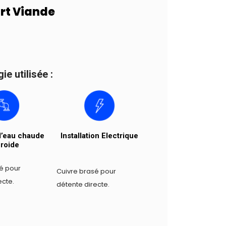
rt Viande
e utilisée :
Installation Electrique
’eau chaude
froide
é pour
Cuivre brasé pour
ecte.
détente directe.