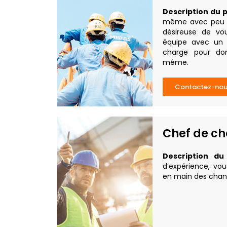
Description du p
même avec peu d’
désireuse de vo
équipe avec un s
charge pour don
même.
Contactez-no
Chef de ch
Description du
d’expérience, vo
en main des chant