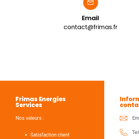
Email
contact@frimas.fr
Frimas Energies
Infor
Services
conta
Nos valeurs :
Ema
Tel
Satisfaction client