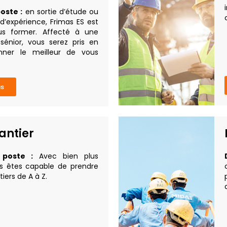
oste :
en sortie d’étude ou
expérience, Frimas ES est
us former. Affecté à une
énior, vous serez pris en
ner le meilleur de vous
us
antier
 poste :
Avec bien plus
us êtes capable de prendre
iers de A à Z.